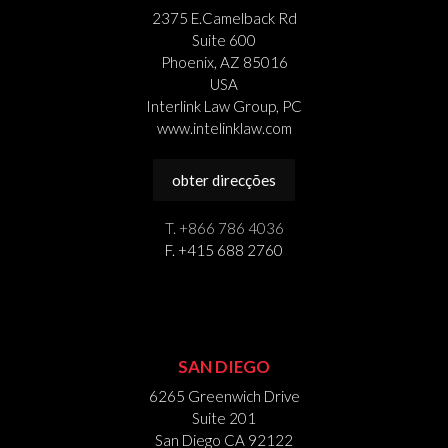
2375 E.Camelback Rd
Suite 600
Phoenix, AZ 85016
USA
Interlink Law Group, PC
www.intelinklaw.com
obter direcções
T. +866 786 4036
F. +415 688 2760
SAN DIEGO
6265 Greenwich Drive
Suite 201
San Diego CA 92122