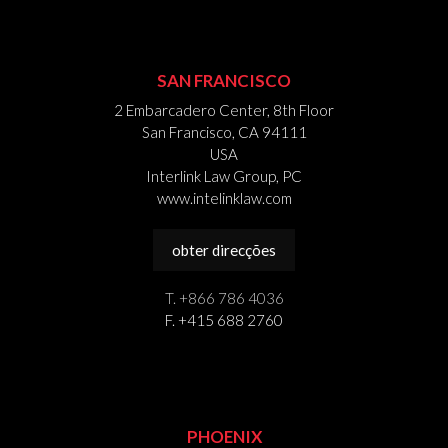
SAN FRANCISCO
2 Embarcadero Center, 8th Floor
San Francisco, CA 94111
USA
Interlink Law Group, PC
www.intelinklaw.com
obter direcções
T. +866 786 4036
F. +415 688 2760
PHOENIX