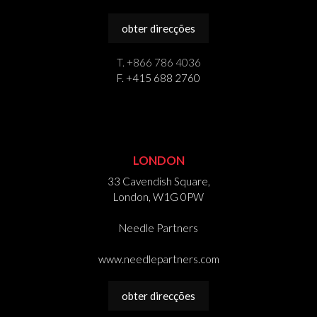
obter direcções
T. +866 786 4036
F. +415 688 2760
LONDON
33 Cavendish Square,
London, W1G 0PW
Needle Partners
www.needlepartners.com
obter direcções